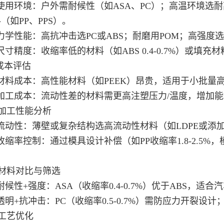
使用环境：户外需耐候性（如ASA、PC）；高温环境选耐
（如PP、PPS）。
力学性能：高抗冲击选PC或ABS；耐磨用POM；高强度选
尺寸精度：收缩率低的材料（如ABS 0.4-0.7%）或填充
 成本评估
材料成本：高性能材料（如PEEK）昂贵，适用于小批量高
 加工成本：流动性差的材料需更高注塑压力/温度，增加
 加工性能分析
流动性：薄壁或复杂结构选高流动性材料（如LDPE或添
收缩率控制：通过模具设计补偿（如PP收缩率1.8-2.
。
 材料对比与筛选
耐候性+强度：ASA（收缩率0.4-0.7%）优于ABS，适
透明+抗冲击：PC（收缩率0.5-0.7%）需防应力开裂设
 工艺优化