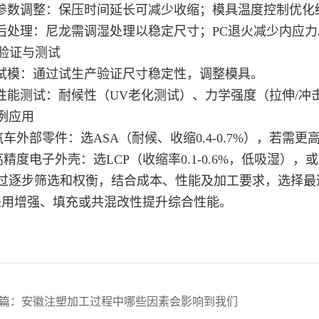
 参数调整：保压时间延长可减少收缩；模具温度控制优化
 后处理：尼龙需调湿处理以稳定尺寸；PC退火减少内应力
 验证与测试
 试模：通过试生产验证尺寸稳定性，调整模具。
 性能测试：耐候性（UV老化测试）、力学强度（拉伸/冲
例应用
汽车外部零件：选ASA（耐候、收缩0.4-0.7%），若需更高强
高精度电子外壳：选LCP（收缩率0.1-0.6%，低吸湿），或PB
过逐步筛选和权衡，结合成本、性能及加工要求，选择最
采用增强、填充或共混改性提升综合性能。
篇：
安徽注塑加工过程中哪些因素会影响到我们