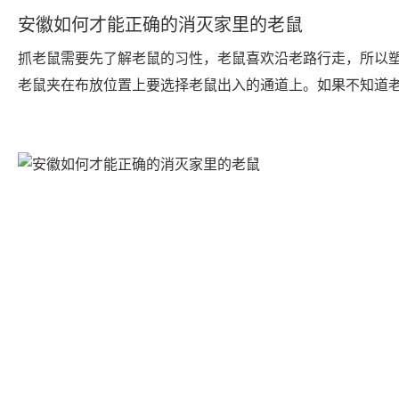
安徽如何才能正确的消灭家里的老鼠
抓老鼠需要先了解老鼠的习性，老鼠喜欢沿老路行走，所以
老鼠夹在布放位置上要选择老鼠出入的通道上。如果不知道
在哪些地方经过，建议晚上沿墙边撒点面粉，隔天观察下哪
老鼠脚印，就是老鼠经常走的通道哦！