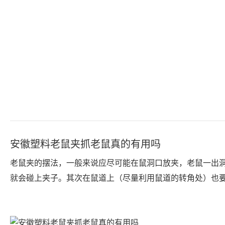
安徽塑料老鼠夹抓老鼠真的有用吗
老鼠夹的摆法，一般来说应尽可能在鼠洞口放夹，老鼠一出
就会碰上夹子。其次在鼠道上（尽量利用鼠道的转角处）也
上老鼠夹。此外，在老鼠经常活动出没的场所和取食的地方
鼠夹。如此层层设防，老鼠就很难逃脱了。